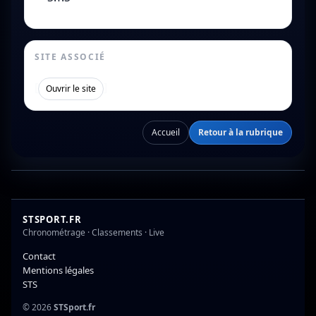
SITE ASSOCIÉ
[
]
Ouvrir le site
Accueil
Retour à la rubrique
STSPORT.FR
Chronométrage · Classements · Live
Contact
Mentions légales
STS
© 2026
STSport.fr