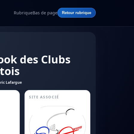
Rubrique
Bas de page
Retour rubrique
ook des Clubs
tois
ric Lafargue
SITE ASSOCIÉ