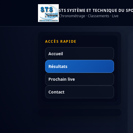
STS SYSTÈME ET TECHNIQUE DU SPOR
Chronométrage · Classements · Live
ACCÈS RAPIDE
Accueil
Résultats
Prochain live
Contact