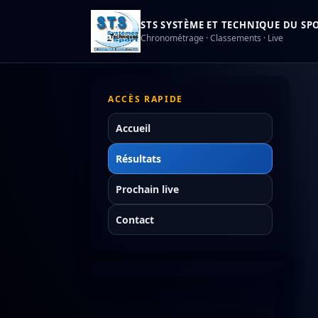
STS SYSTÈME ET TECHNIQUE DU SPOR
Chronométrage · Classements · Live
ACCÈS RAPIDE
Accueil
Résultats
Prochain live
Contact