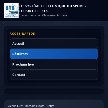
STS SYSTÈME ET TECHNIQUE DU SPORT -
STSPORT.FR - STS
Chronométrage · Classements · Live
ACCÈS RAPIDE
Accueil
Résultats
Prochain live
Contact
Accueil
›
Résultats
›
Résultats - Route