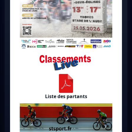
Liste des partants