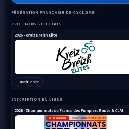
FÉDÉRATION FRANÇAISE DE CYCLISME
PROCHAINS RÉSULTATS
2026 - Kreiz Breizh Elite
Championnats de France
Coupe de France Cyclo Cross
Coupe de France N1
Coupe de France N2
Ouvrir le site
Coupe de France N3
Coupe de France U17
INSCRIPTION EN LIGNE
Coupe de France U19
2026 - Championnats de France des Pompiers Route & CLM
Trophée de France