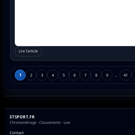
Lire l’article
1
2
3
4
5
6
7
8
9
…
41
STSPORT.FR
Chronométrage · Classements · Live
Contact