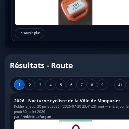
En savoir plus
Résultats - Route
1
2
3
4
5
6
7
8
9
…
41
2026 - Nocturne cycliste de la Ville de Monpazier
Publié le jeudi 30 juillet 2026 [(2026-07-30 23:41:28|oui) — mis à jour le
jeudi 30 juillet 2026
par
Frédéric Lafargue