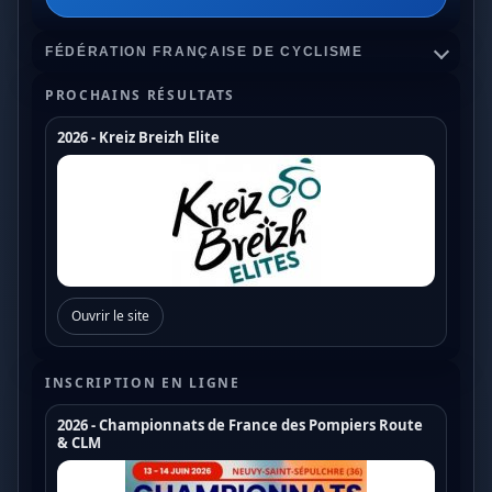
FÉDÉRATION FRANÇAISE DE CYCLISME
PROCHAINS RÉSULTATS
2026 - Kreiz Breizh Elite
Championnats de France
Coupe de France Cyclo Cross
Coupe de France N1
Coupe de France N2
Ouvrir le site
Coupe de France N3
Coupe de France U17
INSCRIPTION EN LIGNE
Coupe de France U19
2026 - Championnats de France des Pompiers Route
& CLM
Trophée de France