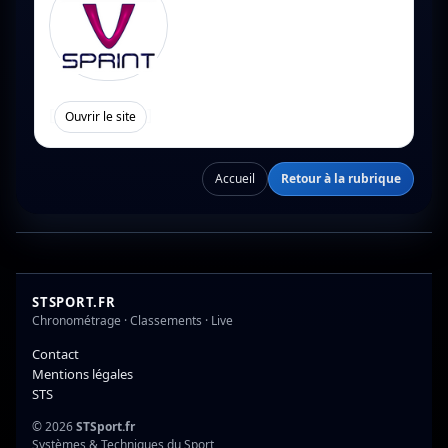
[
]
Ouvrir le site
Accueil
Retour à la rubrique
STSPORT.FR
Chronométrage · Classements · Live
Contact
Mentions légales
STS
© 2026
STSport.fr
Systèmes & Techniques du Sport