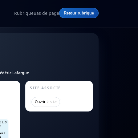
Rubrique
Bas de page
Retour rubrique
rédéric Lafargue
SITE ASSOCIÉ
[
]
Ouvrir le site