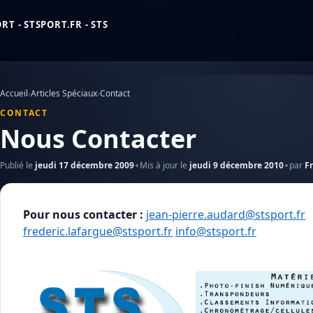
T - STSPORT.FR - STS
Accueil
›
Articles Spéciaux
›
Contact
CONTACT
Nous Contacter
Publié le
jeudi 17 décembre 2009
Mis à jour le
jeudi 9 décembre 2010
par
F
Pour nous contacter :
jean-pierre.audard@stsport.fr
frederic.lafargue@stsport.fr
info@stsport.fr